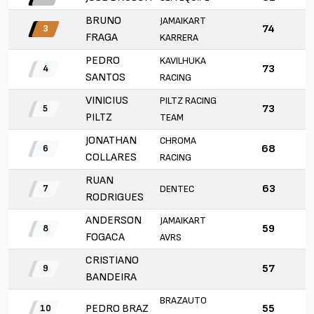
BRUNO
JAMAIKART
74
3
FRAGA
KARRERA
PEDRO
KAVILHUKA
73
4
SANTOS
RACING
VINICIUS
PILTZ RACING
73
5
PILTZ
TEAM
JONATHAN
CHROMA
68
6
COLLARES
RACING
RUAN
63
DENTEC
7
RODRIGUES
ANDERSON
JAMAIKART
59
8
FOGACA
AVRS
CRISTIANO
57
9
BANDEIRA
BRAZAUTO
PEDRO BRAZ
55
10