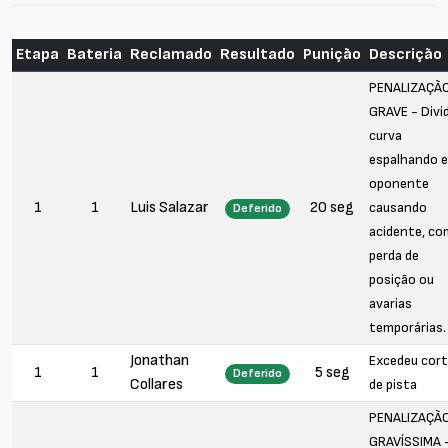
Etapa
Bateria
Reclamado
Resultado
Punição
Descrição
PENALIZAÇÃ
GRAVE - Divid
curva
espalhando 
oponente
1
1
Luis Salazar
20 seg
causando
Deferido
acidente, co
perda de
posição ou
avarias
temporárias.
Jonathan
Excedeu cor
1
1
5 seg
Deferido
Collares
de pista
PENALIZAÇÃ
GRAVÍSSIMA 